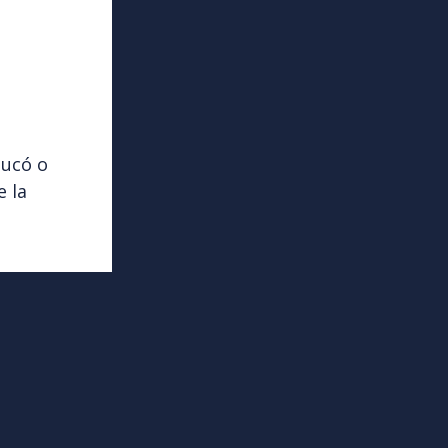
ducó o
e la