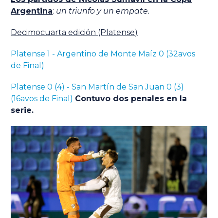
Argentina
:
un triunfo y un empate.
Decimocuarta edición (Platense)
Platense 1 - Argentino de Monte Maíz 0 (32avos
de Final)
Platense 0 (4) - San Martín de San Juan 0 (3)
(16avos de Final)
Contuvo dos penales en la
serie.