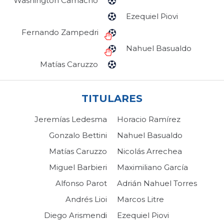
Washington Camacho
Ezequiel Piovi
Fernando Zampedri
Nahuel Basualdo
Matías Caruzzo
TITULARES
Jeremías Ledesma
Horacio Ramírez
Gonzalo Bettini
Nahuel Basualdo
Matías Caruzzo
Nicolás Arrechea
Miguel Barbieri
Maximiliano García
Alfonso Parot
Adrián Nahuel Torres
Andrés Lioi
Marcos Litre
Diego Arismendi
Ezequiel Piovi