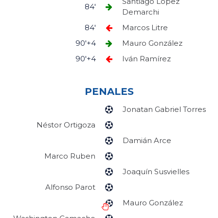
Santiago López
84'
Demarchi
84'
Marcos Litre
90'+4
Mauro González
90'+4
Iván Ramírez
PENALES
Jonatan Gabriel Torres
Néstor Ortigoza
Damián Arce
Marco Ruben
Joaquín Susvielles
Alfonso Parot
Mauro González