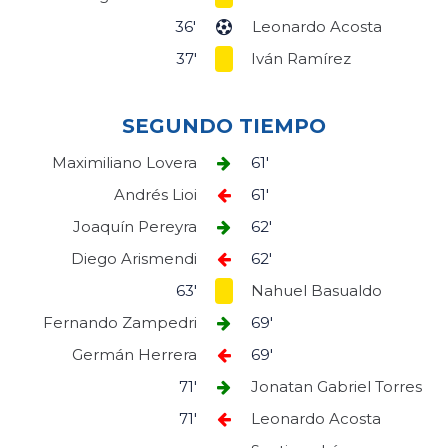
36'
Leonardo Acosta
37'
Iván Ramírez
SEGUNDO TIEMPO
Maximiliano Lovera
61'
Andrés Lioi
61'
Joaquín Pereyra
62'
Diego Arismendi
62'
63'
Nahuel Basualdo
Fernando Zampedri
69'
Germán Herrera
69'
71'
Jonatan Gabriel Torres
71'
Leonardo Acosta