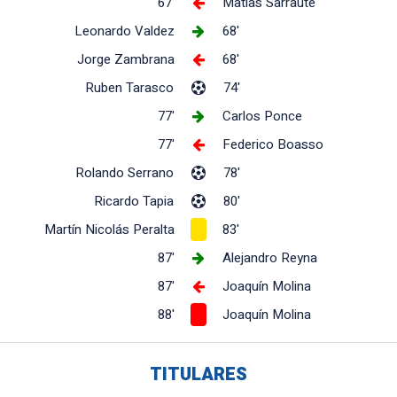
67'
Matías Sarraute
Leonardo Valdez
68'
Jorge Zambrana
68'
Ruben Tarasco
74'
77'
Carlos Ponce
77'
Federico Boasso
Rolando Serrano
78'
Ricardo Tapia
80'
Martín Nicolás Peralta
83'
87'
Alejandro Reyna
87'
Joaquín Molina
88'
Joaquín Molina
TITULARES