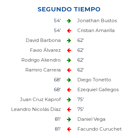
SEGUNDO TIEMPO
54'
Jonathan Bustos
54'
Cristian Amarilla
David Barbona
62'
Favio Álvarez
62'
Rodrigo Aliendro
62'
Ramiro Carrera
62'
68'
Diego Tonetto
68'
Ezequiel Gallegos
Juan Cruz Kaprof
75'
Leandro Nicolás Díaz
75'
81'
Daniel Vega
81'
Facundo Curuchet