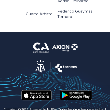
Adrián Delbarba
Federico Guaymas
Cuarto Árbitro
Tornero
Copyright © 2025. Powered by MUEVA. Todos los derechos reservados. |