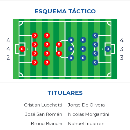
ESQUEMA TÁCTICO
0
0
0
4
4
0
0
0
0
0
0
4
3
0
0
0
0
0
0
0
0
2
3
0
0
0
0
0
TITULARES
Cristian Lucchetti
Jorge De Olivera
José San Román
Nicolás Morgantini
Bruno Bianchi
Nahuel Iribarren