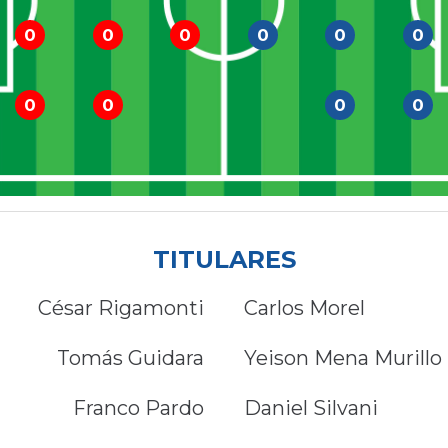
0
0
0
0
0
0
0
0
0
0
TITULARES
César Rigamonti
Carlos Morel
Tomás Guidara
Yeison Mena Murillo
Franco Pardo
Daniel Silvani