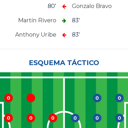
80'
Gonzalo Bravo
Martín Rivero
83'
Anthony Uribe
83'
ESQUEMA TÁCTICO
0
0
0
0
0
0
0
0
0