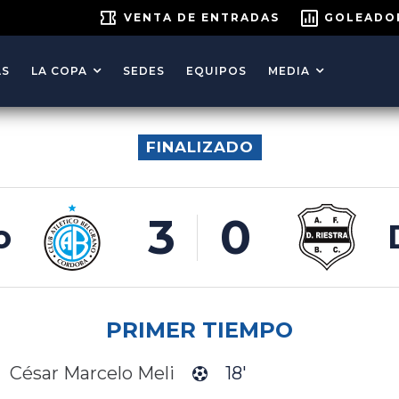
VENTA DE ENTRADAS
GOLEADO
AS
LA COPA
SEDES
EQUIPOS
MEDIA
FINALIZADO
3
0
o
PRIMER TIEMPO
César Marcelo Meli
18'