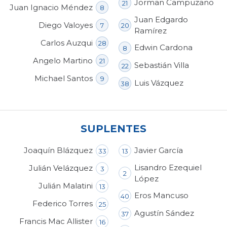
Jorman Campuzano
21
Juan Ignacio Méndez
8
Juan Edgardo
Diego Valoyes
7
20
Ramírez
Carlos Auzqui
28
Edwin Cardona
8
Angelo Martino
21
Sebastián Villa
22
Michael Santos
9
Luis Vázquez
38
SUPLENTES
Joaquín Blázquez
Javier García
33
13
Lisandro Ezequiel
Julián Velázquez
3
2
López
Julián Malatini
13
Eros Mancuso
40
Federico Torres
25
Agustín Sández
37
Francis Mac Allister
16