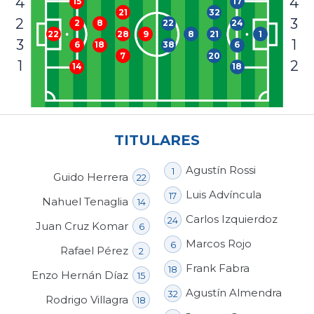
4
4
17
15
32
21
2
3
22
24
2
8
8
21
1
22
28
9
3
1
38
6
6
18
20
7
1
2
18
14
TITULARES
Agustín Rossi
1
Guido Herrera
22
Luis Advíncula
17
Nahuel Tenaglia
14
Carlos Izquierdoz
24
Juan Cruz Komar
6
Marcos Rojo
6
Rafael Pérez
2
Frank Fabra
18
Enzo Hernán Díaz
15
Agustín Almendra
32
Rodrigo Villagra
18