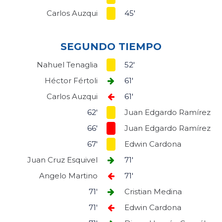
Carlos Auzqui
45'
SEGUNDO TIEMPO
Nahuel Tenaglia
52'
Héctor Fértoli
61'
Carlos Auzqui
61'
62'
Juan Edgardo Ramírez
66'
Juan Edgardo Ramírez
67'
Edwin Cardona
Juan Cruz Esquivel
71'
Angelo Martino
71'
71'
Cristian Medina
71'
Edwin Cardona