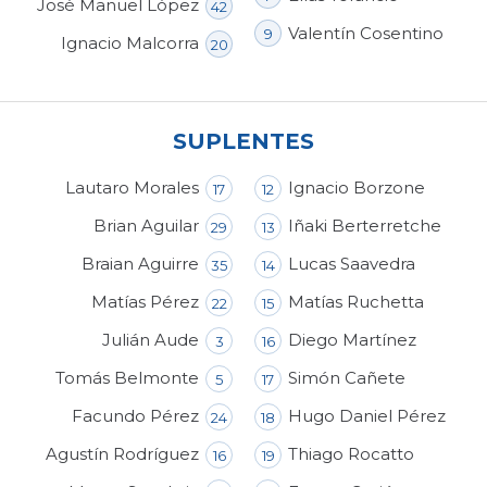
José Manuel López
42
Valentín Cosentino
9
Ignacio Malcorra
20
SUPLENTES
Lautaro Morales
Ignacio Borzone
17
12
Brian Aguilar
Iñaki Berterretche
29
13
Braian Aguirre
Lucas Saavedra
35
14
Matías Pérez
Matías Ruchetta
22
15
Julián Aude
Diego Martínez
3
16
Tomás Belmonte
Simón Cañete
5
17
Facundo Pérez
Hugo Daniel Pérez
24
18
Agustín Rodríguez
Thiago Rocatto
16
19