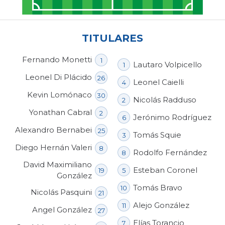
TITULARES
Fernando Monetti
1
Lautaro Volpicello
1
Leonel Di Plácido
26
Leonel Caielli
4
Kevin Lomónaco
30
Nicolás Radduso
2
Yonathan Cabral
2
Jerónimo Rodríguez
6
Alexandro Bernabei
25
Tomás Squie
3
Diego Hernán Valeri
8
Rodolfo Fernández
8
David Maximiliano
Esteban Coronel
19
5
González
Tomás Bravo
10
Nicolás Pasquini
21
Alejo González
11
Angel González
27
Elías Torancio
7