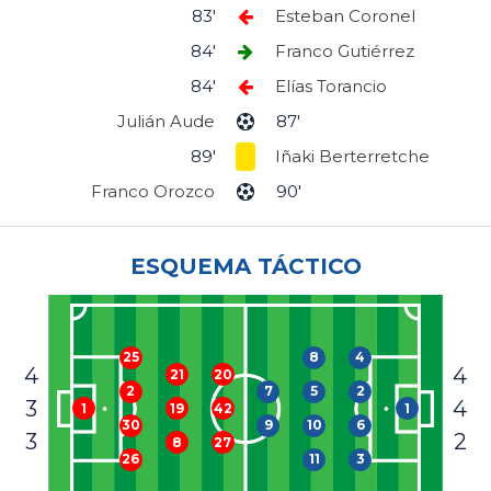
83'
Esteban Coronel
84'
Franco Gutiérrez
84'
Elías Torancio
Julián Aude
87'
89'
Iñaki Berterretche
Franco Orozco
90'
ESQUEMA TÁCTICO
8
4
25
4
4
21
20
7
5
2
2
3
4
1
1
19
42
9
10
6
30
3
2
8
27
11
3
26