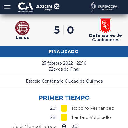
5
0
Defensores de
Lanús
Cambaceres
FINALIZADO
23 febrero 2022 - 22:10
32avos de Final
Estadio Centenario Ciudad de Quilmes
PRIMER TIEMPO
20'
Rodolfo Fernández
28'
Lautaro Volpicello
José Manuel López
30'