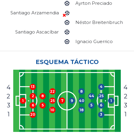
Ayrton Preciado
Santiago Arzamendia
Néstor Breitenbruch
Santiago Ascacíbar
Ignacio Guerrico
ESQUEMA TÁCTICO
4
4
4
13
8
22
2
2
44
25
2
8
9
40
1
1
25
7
3
3
5
6
6
5
18
10
1
1
3
20