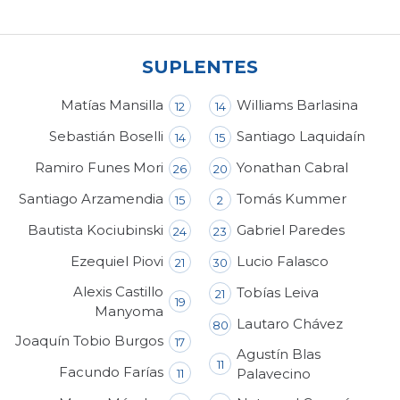
SUPLENTES
Matías Mansilla
Williams Barlasina
12
14
Sebastián Boselli
Santiago Laquidaín
14
15
Ramiro Funes Mori
Yonathan Cabral
26
20
Santiago Arzamendia
Tomás Kummer
15
2
Bautista Kociubinski
Gabriel Paredes
24
23
Ezequiel Piovi
Lucio Falasco
21
30
Alexis Castillo
Tobías Leiva
21
19
Manyoma
Lautaro Chávez
80
Joaquín Tobio Burgos
17
Agustín Blas
11
Facundo Farías
Palavecino
11