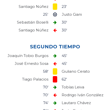
Santiago Núñez
23'
25'
Justo Giani
Sebastián Boselli
30'
Santiago Núñez
30'
SEGUNDO TIEMPO
Joaquín Tobio Burgos
45'
José Ernesto Sosa
45'
58'
Giuliano Cerato
Tiago Palacios
62'
70'
Tobías Leiva
70'
Rodrigo Iván González
74'
Lautaro Chávez