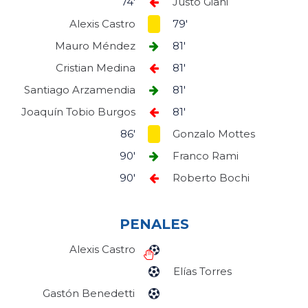
74'
Justo Giani
Alexis Castro
79'
Mauro Méndez
81'
Cristian Medina
81'
Santiago Arzamendia
81'
Joaquín Tobio Burgos
81'
86'
Gonzalo Mottes
90'
Franco Rami
90'
Roberto Bochi
PENALES
Alexis Castro
Elías Torres
Gastón Benedetti