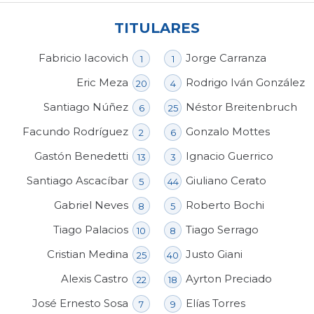
TITULARES
Fabricio Iacovich
Jorge Carranza
1
1
Eric Meza
Rodrigo Iván González
20
4
Santiago Núñez
Néstor Breitenbruch
6
25
Facundo Rodríguez
Gonzalo Mottes
2
6
Gastón Benedetti
Ignacio Guerrico
13
3
Santiago Ascacíbar
Giuliano Cerato
5
44
Gabriel Neves
Roberto Bochi
8
5
Tiago Palacios
Tiago Serrago
10
8
Cristian Medina
Justo Giani
25
40
Alexis Castro
Ayrton Preciado
22
18
José Ernesto Sosa
Elías Torres
7
9