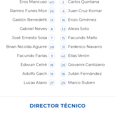
Eros Mancuso
Carlos Quintana
40
2
Ramiro Funes Mori
Juan Cruz Komar
26
6
Gastón Benedetti
Enzo Giménez
13
16
Gabriel Neves
Alexis Soto
8
33
José Ernesto Sosa
Facundo Mallo
7
15
Brian Nicolás Aguirre
Federico Navarro
28
31
Facundo Farías
Elías Verón
11
42
Edwuin Cetré
Giovanni Cantizano
18
26
Adolfo Gaich
Julián Fernández
19
18
Lucas Alario
Marco Ruben
27
29
DIRECTOR TÉCNICO