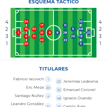
ESQUEMA TÁCTICO
4
4
32
24
11
17
2
2
5
46
14
32
9
28
23
1
10
9
3
3
20
13
4
21
22
22
1
1
3
20
TITULARES
Fabricio Iacovich
1
Jeremías Ledesma
23
Eric Meza
20
Emanuel Coronel
32
Santiago Núñez
4
Ignacio Ovando
46
Leandro González
Gastón Ávila
14
13