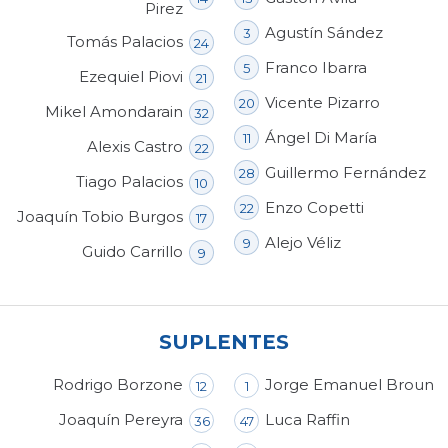
Pirez
Agustín Sández
3
Tomás Palacios
24
Franco Ibarra
5
Ezequiel Piovi
21
Vicente Pizarro
20
Mikel Amondarain
32
Ángel Di María
11
Alexis Castro
22
Guillermo Fernández
28
Tiago Palacios
10
Enzo Copetti
22
Joaquín Tobio Burgos
17
Alejo Véliz
9
Guido Carrillo
9
SUPLENTES
Rodrigo Borzone
Jorge Emanuel Broun
12
1
Joaquín Pereyra
Luca Raffin
36
47