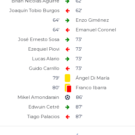
Brian Nicolás Aguirre
62'
Joaquín Tobio Burgos
62'
64'
Enzo Giménez
64'
Emanuel Coronel
José Ernesto Sosa
73'
Ezequiel Piovi
73'
Lucas Alario
73'
Guido Carrillo
73'
79'
Ángel Di María
80'
Franco Ibarra
Mikel Amondarain
86'
Edwuin Cetré
87'
Tiago Palacios
87'