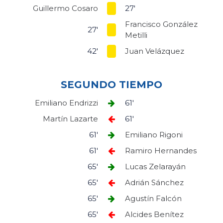
Guillermo Cosaro
27'
Francisco González
27'
Metilli
42'
Juan Velázquez
SEGUNDO TIEMPO
Emiliano Endrizzi
61'
Martín Lazarte
61'
61'
Emiliano Rigoni
61'
Ramiro Hernandes
65'
Lucas Zelarayán
65'
Adrián Sánchez
65'
Agustín Falcón
65'
Alcides Benítez