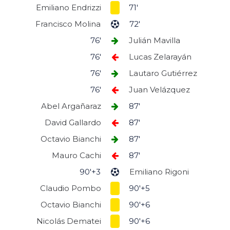
Emiliano Endrizzi
71'
Francisco Molina
72'
76'
Julián Mavilla
76'
Lucas Zelarayán
76'
Lautaro Gutiérrez
76'
Juan Velázquez
Abel Argañaraz
87'
David Gallardo
87'
Octavio Bianchi
87'
Mauro Cachi
87'
90'+3
Emiliano Rigoni
Claudio Pombo
90'+5
Octavio Bianchi
90'+6
Nicolás Dematei
90'+6