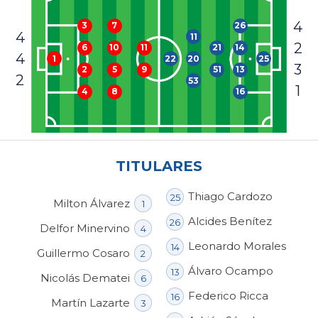
4
26
3
7
4
11
2
21
14
6
10
11
4
22
20
25
1
3
51
13
2
5
9
2
53
1
16
4
8
TITULARES
Thiago Cardozo
25
Milton Álvarez
1
Alcides Benítez
26
Delfor Minervino
4
Leonardo Morales
14
Guillermo Cosaro
2
Álvaro Ocampo
13
Nicolás Dematei
6
Federico Ricca
16
Martín Lazarte
3