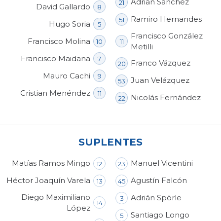
Adrián Sánchez
21
David Gallardo
8
Ramiro Hernandes
51
Hugo Soria
5
Francisco González
Francisco Molina
10
11
Metilli
Francisco Maidana
7
Franco Vázquez
20
Mauro Cachi
9
Juan Velázquez
53
Cristian Menéndez
11
Nicolás Fernández
22
SUPLENTES
Matías Ramos Mingo
Manuel Vicentini
12
23
Héctor Joaquín Varela
Agustín Falcón
13
45
Diego Maximiliano
Adrián Spörle
3
14
López
Santiago Longo
5