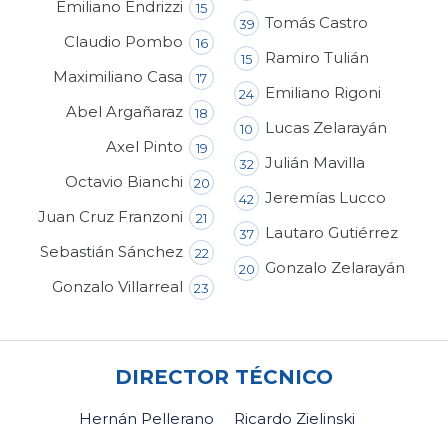
Emiliano Endrizzi
15
Tomás Castro
39
Claudio Pombo
16
Ramiro Tulián
15
Maximiliano Casa
17
Emiliano Rigoni
24
Abel Argañaraz
18
Lucas Zelarayán
10
Axel Pinto
19
Julián Mavilla
32
Octavio Bianchi
20
Jeremías Lucco
42
Juan Cruz Franzoni
21
Lautaro Gutiérrez
37
Sebastián Sánchez
22
Gonzalo Zelarayán
20
Gonzalo Villarreal
23
DIRECTOR TÉCNICO
Hernán Pellerano
Ricardo Zielinski