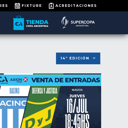
RES
FIXTURE
ACREDITACIONES
14º EDICIÓN